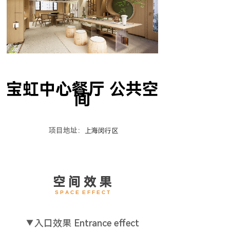
宝虹中心餐厅 公共空
间
项目地址：
上海闵行区
空 间 效 果
S P A C E E F F E C T
▼
入口效果 Entrance effect